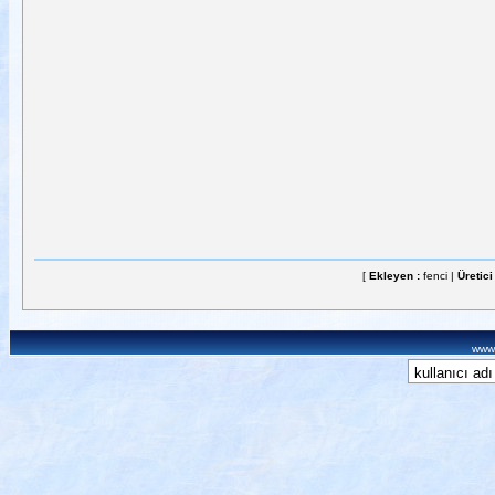
[
Ekleyen :
fenci |
Üretici
www.