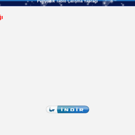
Periyodik Tablo Çalışma Yaprağı
ğı