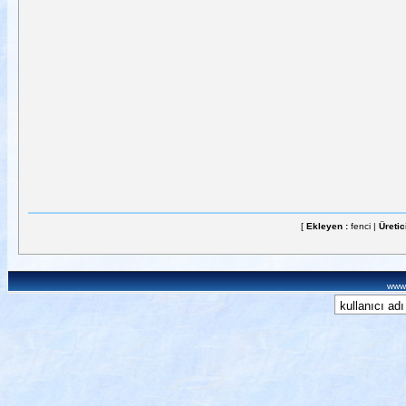
[
Ekleyen :
fenci |
Üretic
www.