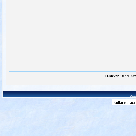
[
Ekleyen :
fenci |
Üre
www.