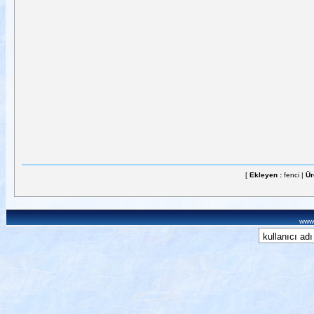
[
Ekleyen :
fenci |
Ür
www.