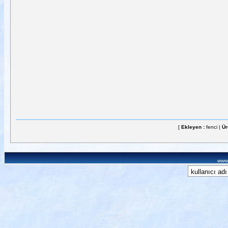
[
Ekleyen :
fenci |
Ür
www.