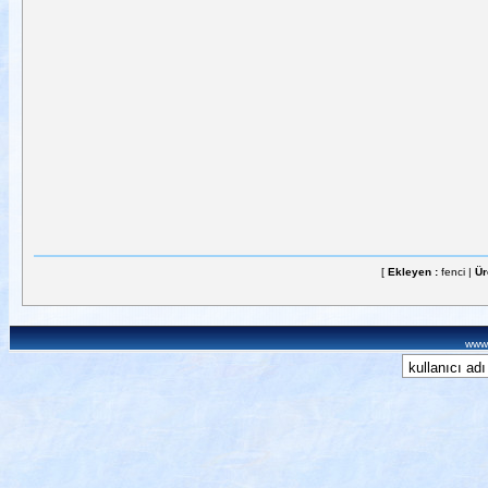
[
Ekleyen :
fenci |
Ür
www.