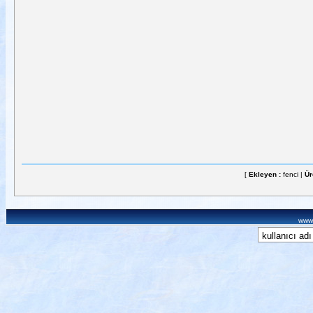
[
Ekleyen :
fenci |
Ür
www.