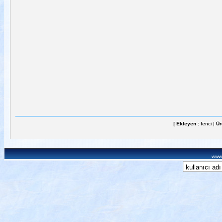
[
Ekleyen :
fenci |
Ür
www.