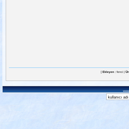
[
Ekleyen :
fenci |
Ür
www.