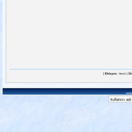
[
Ekleyen :
fenci |
Ür
www.