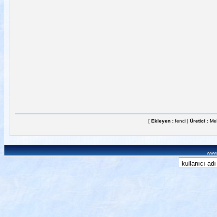
[
Ekleyen :
fenci |
Üretici :
Me
www.