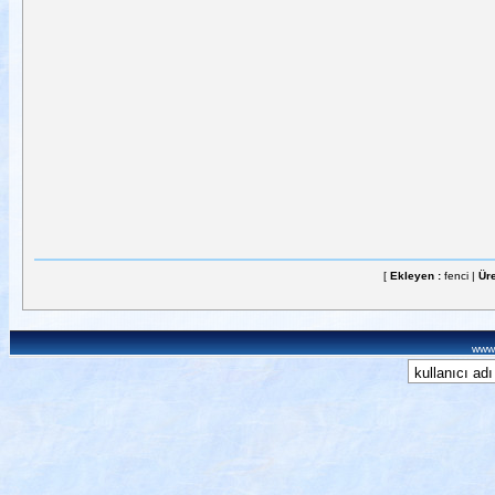
[
Ekleyen :
fenci |
Üre
www.