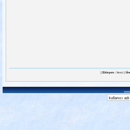
[
Ekleyen :
fenci |
Üre
www.