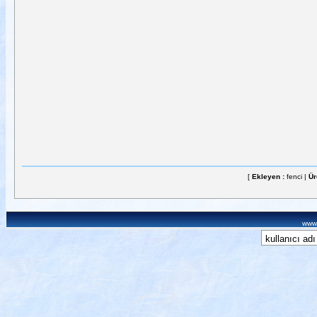
[
Ekleyen :
fenci |
Ür
www.