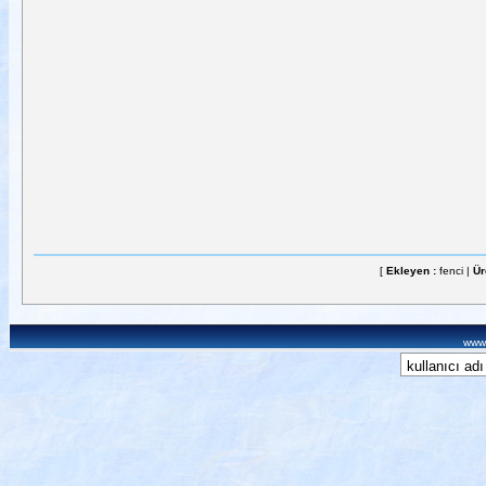
[
Ekleyen :
fenci |
Ür
www.