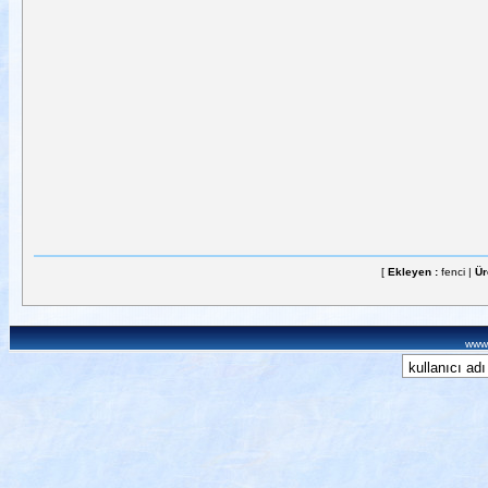
[
Ekleyen :
fenci |
Ür
www.