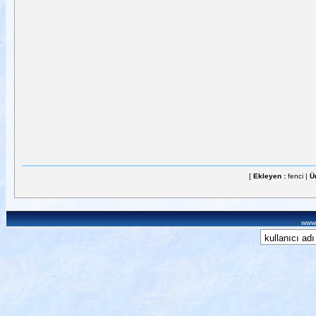
[
Ekleyen :
fenci |
Ü
www.