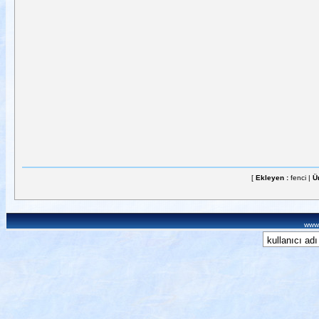
[
Ekleyen :
fenci |
Ü
www.