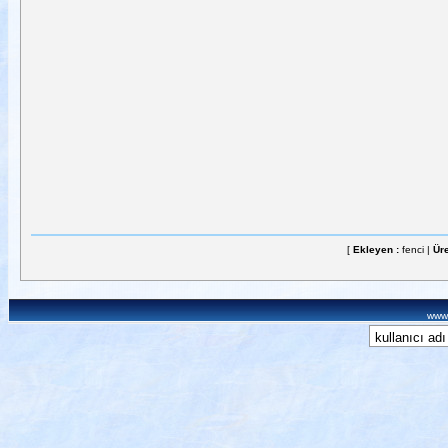
[
Ekleyen :
fenci |
Üre
www.