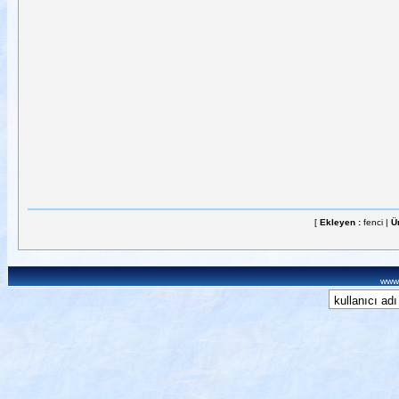
[
Ekleyen :
fenci |
Ü
www.