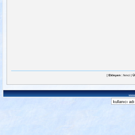
[
Ekleyen :
fenci |
Ü
www.