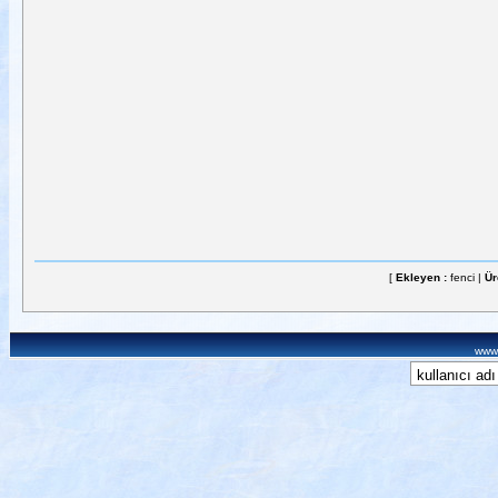
[
Ekleyen :
fenci |
Ür
www.