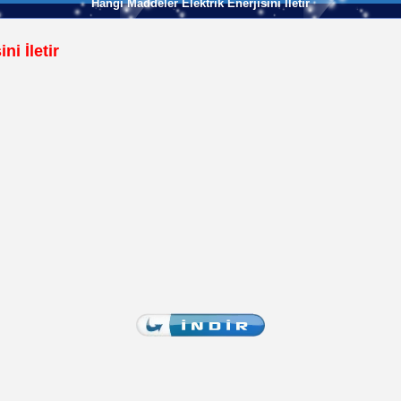
Hangi Maddeler Elektrik Enerjisini İletir
ni İletir