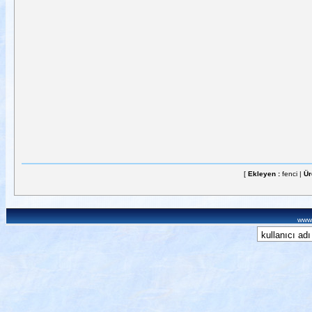
[
Ekleyen :
fenci |
Ür
www.