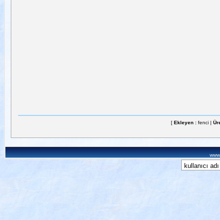
[
Ekleyen :
fenci |
Üre
www.