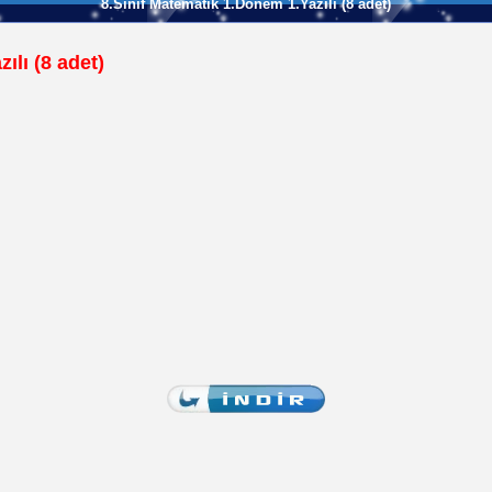
8.Sınıf Matematik 1.Dönem 1.Yazılı (8 adet)
ılı (8 adet)