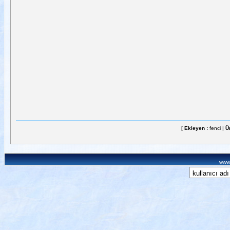
[
Ekleyen :
fenci |
Ü
www.