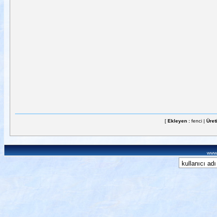
[
Ekleyen :
fenci |
Üret
www.