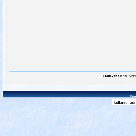
[
Ekleyen :
fenci |
Üret
www.