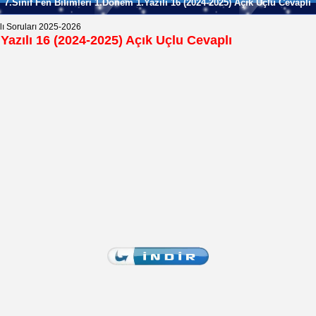
7.Sınıf Fen Bilimleri 1.Dönem 1.Yazılı 16 (2024-2025) Açık Uçlu Cevaplı
lı Soruları 2025-2026
.Yazılı 16 (2024-2025) Açık Uçlu Cevaplı