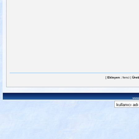
[
Ekleyen :
fenci |
Üret
www.