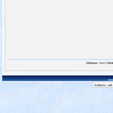
[
Ekleyen :
fenci |
Üret
www.