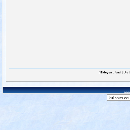
[
Ekleyen :
fenci |
Üret
www.