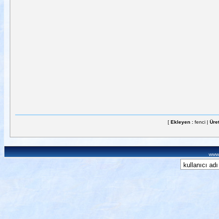
[
Ekleyen :
fenci |
Üret
www.