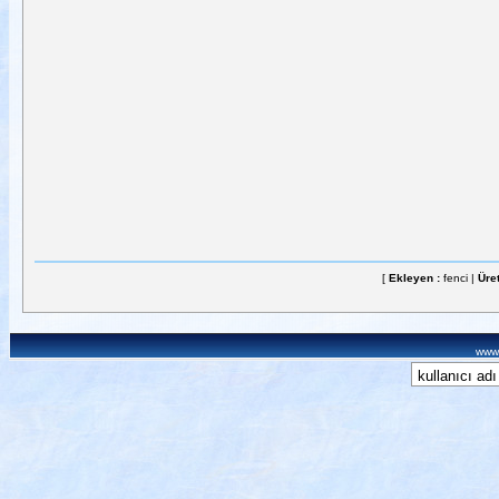
[
Ekleyen :
fenci |
Üret
www.