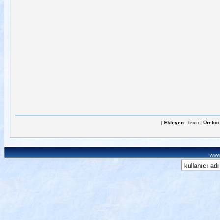
[
Ekleyen :
fenci |
Üretici
www.