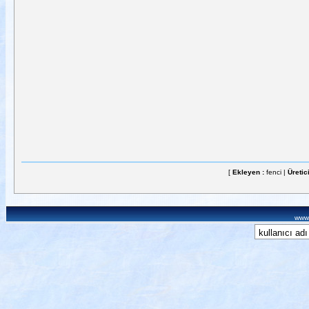
[
Ekleyen :
fenci |
Üretic
www.