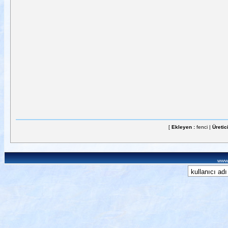
[
Ekleyen :
fenci |
Üretic
www.