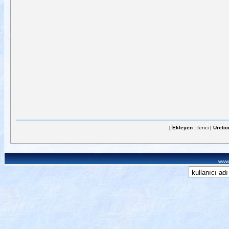
[
Ekleyen :
fenci |
Üretic
www.