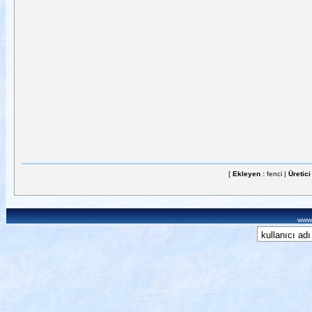
[
Ekleyen :
fenci |
Üretici
www.