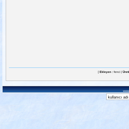
[
Ekleyen :
fenci |
Üret
www.