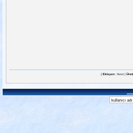
[
Ekleyen :
fenci |
Üret
www.