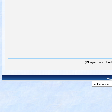
[
Ekleyen :
fenci |
Üret
www.