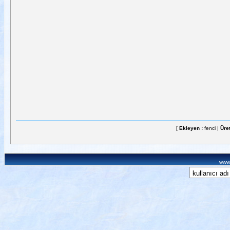
[
Ekleyen :
fenci |
Üret
www.