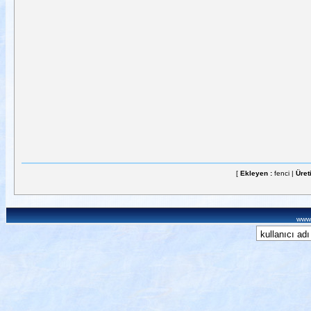
[
Ekleyen :
fenci |
Üret
www.